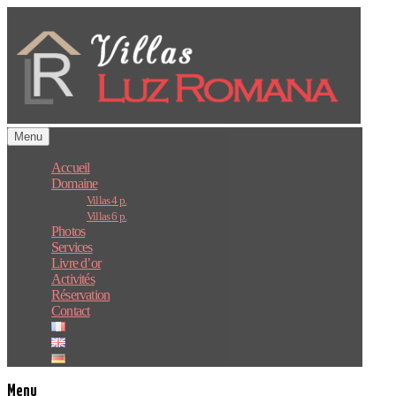
Passer
au
contenu
Menu
Accueil
Domaine
Villas 4 p.
Villas 6 p.
Photos
Services
Livre d’or
Activités
Réservation
Contact
Menu