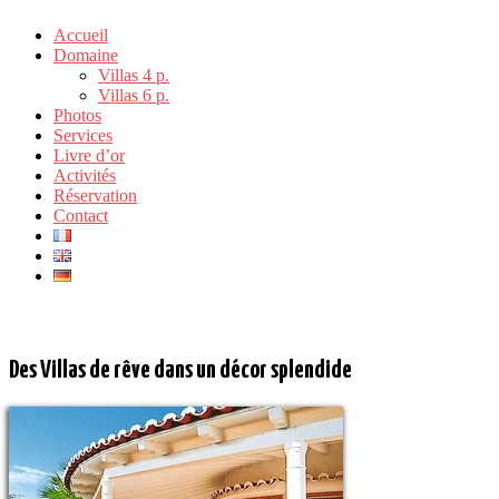
Accueil
Domaine
Villas 4 p.
Villas 6 p.
Photos
Services
Livre d’or
Activités
Réservation
Contact
Les Villas 6 personnes
Des Villas de rêve dans un décor splendide