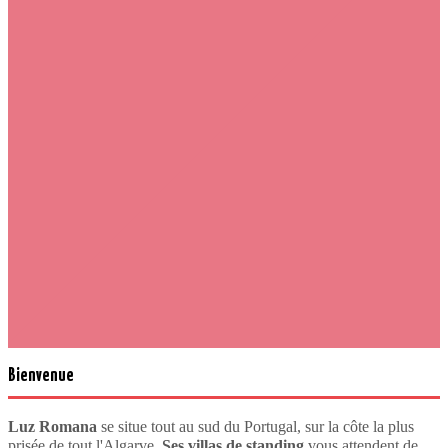
Bienvenue
Luz Romana
se situe tout au sud du Portugal, sur la côte la plus
prisée de tout l'Algarve.
Ses villas de standing
vous attendent de