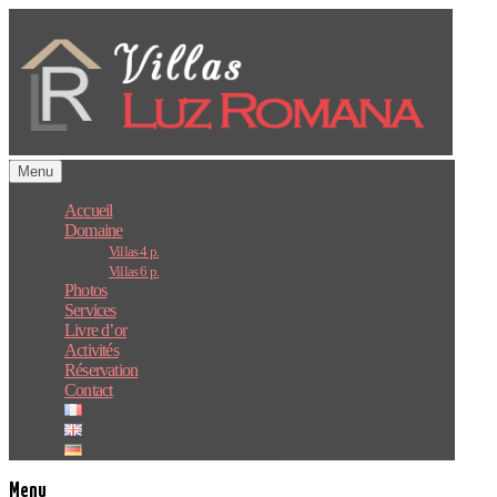
Passer
au
contenu
Menu
Accueil
Domaine
Villas 4 p.
Villas 6 p.
Photos
Services
Livre d’or
Activités
Réservation
Contact
Menu