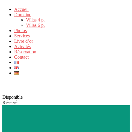
Accueil
Domaine
Villas 4 p.
Villas 6 p.
Photos
Services
Livre d’or
Activités
Réservation
Contact
Planning global
Disponible
Réservé